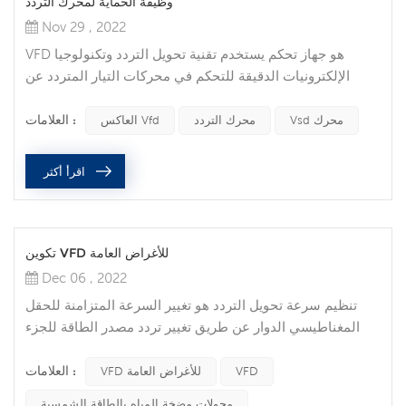
وظيفة الحماية لمحرك التردد
Nov 29 , 2022
VFD هو جهاز تحكم يستخدم تقنية تحويل التردد وتكنولوجيا
الإلكترونيات الدقيقة للتحكم في محركات التيار المتردد عن
طريق تغيير تردد مصدر طاقة تشغيل المحرك. يتكون عاكس Vfd
العلامات :
بشكل أساسي من التصحيح (AC إلى DC) ، والفلتر ، والعاكس
Vsd محرك
محرك التردد
العاكس Vfd
(DC إلى AC) ، ووحدة الكبح ، ووحدة القيادة ، ووحدة الكشف ،
ووحدة المعالجة الدقيقة ، وما إلى ذلك. يوفر VFD جهد إمداد
اقرأ أكثر
الطاقة الذي يحتاجه عن طريق إيقاف تشغيل IGBT الداخلي ،
ومن ثم يحقق ...
تكوين VFD للأغراض العامة
Dec 06 , 2022
تنظيم سرعة تحويل التردد هو تغيير السرعة المتزامنة للحقل
المغناطيسي الدوار عن طريق تغيير تردد مصدر الطاقة للجزء
الثابت للمحرك. إنها طريقة فعالة لتنظيم السرعة دون فقد
العلامات :
إضافي للانزلاق. تتمثل المزايا البارزة في كفاءة تنظيم السرعة
VFD
VFD للأغراض العامة
العالية ، وانخفاض استهلاك الطاقة عند بدء التشغيل ، ونطاق
محولات مضخة المياه بالطاقة الشمسية