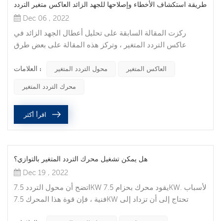
طريقة استكشاف الأخطاء وإصلاحها للجهد الزائد العاكس متغير التردد
Dec 06 , 2022
ركزت المقالة السابقة على تحليل أعطال الجهد الزائد في
عاكس التردد المتغير ، وتركز هذه المقالة على بعض طرق
المعالجة. 1. طريقة معالجة جانب الإدخال نظرًا لوجود جهد نبضي
العلامات :
على جانب الإدخال ، فإنه عادة ما يؤدي إلى خطأ في الجهد الزائد
العاكس المتغير
محول التردد المتغير
في عاكس التردد المتغير. لذلك ، قبل أن تولد ضربة البرق وتغيير
محرك التردد المتغير
حالة تبديل مكثف التعويض جهدًا زائدًا ، يجب امتصاص جهد
النبضة. سيتم تقليل تواتر خطأ الجهد الزائد بعد علاج الامتصاص...
اقرأ أكثر
هل يمكن تشغيل محرك التردد المتغير بالتوازي؟
Dec 19 , 2022
اتضح أن محول التردد 7.5KW يقود محرك بحزام 7.5KW. لأسباب
فنية ، فإن قوة هذا المحرك 7.5KW تحتاج إلى أن تزداد إلى
15KW. لم يعد محول التردد الأصلي محددًا ، والطاقة صغيرة جدًا!