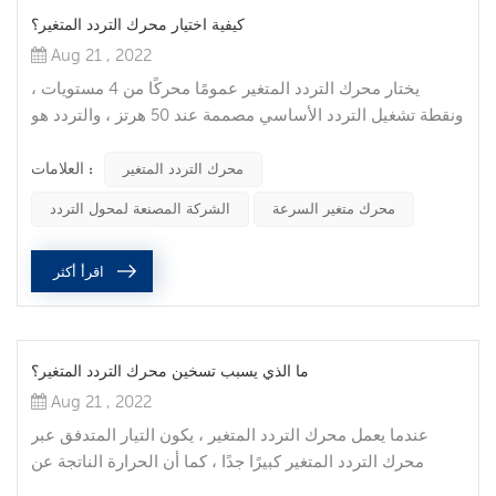
كيفية اختيار محرك التردد المتغير؟
Aug 21 , 2022
يختار محرك التردد المتغير عمومًا محركًا من 4 مستويات ،
ونقطة تشغيل التردد الأساسي مصممة عند 50 هرتز ، والتردد هو
0-50 هرتز (السرعة 0-1480 لفة / دقيقة) يعمل المحرك بعزم
العلامات :
دوران ثابت ، والتردد 50-100 هرتز (السرعة 1480-2800 لفة /
محرك التردد المتغير
دقيقة). يعمل المحرك بطاقة ثابتة في نطاق دقيقة) ، ونطاق
محرك متغير السرعة
الشركة المصنعة لمحول التردد
تنظيم السرعة بالكامل (0-2800 لفة / دقيقة) ، والذي يلبي
بشكل أساسي متطلبات معدات القيادة العامة. خصائص عملها
اقرأ أكثر
هي نفس خصائص...
ما الذي يسبب تسخين محرك التردد المتغير؟
Aug 21 , 2022
عندما يعمل محرك التردد المتغير ، يكون التيار المتدفق عبر
محرك التردد المتغير كبيرًا جدًا ، كما أن الحرارة الناتجة عن
محرك التردد المتغير كبيرة جدًا. أدناه ، سأقدم لكم السببين