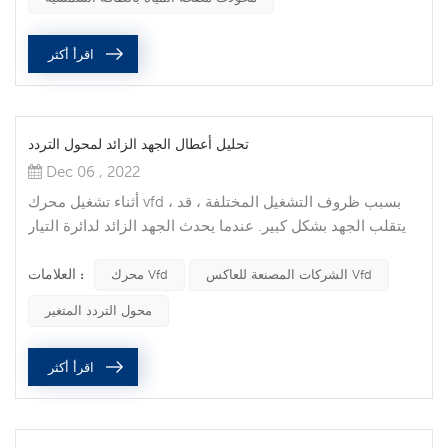
تنظيم السرعة الواسع ، وتنظيم السرعة بدون خطوات ،
والاستجابة الديناميكية السريعة ، ودقة التنظيم عالية السرعة ،
اقرأ أكثر
والتشغيل...
تحليل أعطال الجهد الزائد لمحول التردد
Dec 06 , 2022
أثناء تشغيل محرك vfd ، بسبب ظروف التشغيل المختلفة ، قد
يتقلب الجهد بشكل كبير. عندما يحدث الجهد الزائد لدائرة التيار
المستمر الوسيط ، سيكون له تأثير كبير على التشغيل العادي
العلامات :
لمحرك الأقراص vfd ، بل وسيتلف الجهاز. ، التي تسبب إصابات ،
الشركات المصنعة للعاكس Vfd
محرك Vfd
عادة ما تشير ظاهرة الجهد الزائد الناتج عن محرك vfd إلى هذا
محول التردد المتغير
النوع من الجهد الزائد. أولاً ، سيكون للجهد الزائد لمحول التردد
تأثير كبير على الدائرة المغناطيسية للمحرك. عندم...
اقرأ أكثر