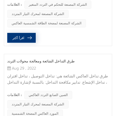
العلامات :
الرئيسيين والحلول لتسخين محرك التردد المتغير للآلة الخاصة:
الشركة المصنعة للتحكم في التردد المتغير
1. مشكلة محرك التردد المتغير والمحرك نفسه. إذا تم استخدام
الشركة المصنعة لمحرك التيار المتردد
المحرك لفترة طويلة ، فلا يستبعد أن أداء العزل ليس جيدًا ، أو
المحمل عالق ، مما قد يولد تيارًا كبيرًا ويولد ح...
الشركة المصنعة لمضخة الطاقة الشمسية العاكس
اقرأ أكثر
طرق التداخل الشائعة ومعالجة محولات التردد
Aug 29 , 2022
طرق تداخل العاكس الشائعة هي: تداخل التوصيل ، تداخل اقتران
، تداخل الإشعاع. تدابير مكافحة التداخل: بالنسبة لإشارة التداخل
المنقولة عن طريق الإشعاع ، يتم إضعافها بشكل أساسي عن
العلامات :
طريق توصيل مصدر الإشعاع وحمايته والخط المراد تداخله.
الصين الصانع التردد العاكس
بالنسبة لإشارة التداخل المنقولة عبر الخط ، يتم التعامل معها
الشركة المصنعة لمحرك التيار المتردد
بشكل أساسي عن طريق إضافة مرشحات أو مفاعلات أو حلقات
مغناطيسية على جانبي الإدخال والإخراج للعاكس. الطرق
المورد العاكس المضخة الشمسية