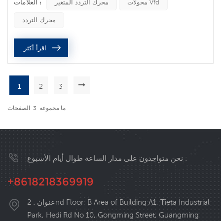
العلامات :
إذن ، هل هناك أي حل جيد؟ يعتقد بعض الناس ما إذا كان محرك
محولات Vfd
محرك التردد المتغير
التردد المتغير يمكن أن يعمل بالتوازي مثل المحولات؟ أي أن
محرك التردد
محركي سرعة متغيرة 7.5KW متصلان مباشرة ببعضهما لدفع
حمولة 15KW. إذن ، هل يمكن أن يعمل عاكسان على التوازي؟
اقرأ أكثر
يبدو أن ه...
1
2
3
ما مجموعه
3
الصفحات
نحن متواجدون على مدار الساعة طوال أيام الأسبوع :
+8618218369919
عنوان : 2nd Floor, B Area of Building A1, Tieta Industrial
Park, Hedi Rd No 10, Gongming Street, Guangming