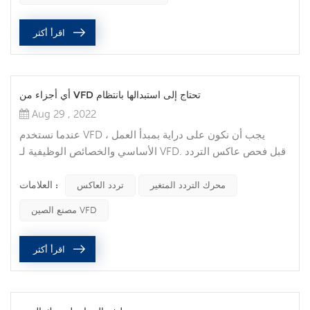
والاحتياطا...
اقرأ أكثر
أي أجزاء من VFD تحتاج إلى استبدالها بانتظام
Aug 29 , 2022
عندما نستخدم VFD ، يجب أن نكون على دراية بمبدأ العمل
الأساسي والخصائص الوظيفية لـ VFD. قبل فحص عاكس التردد
وصيانته ، يجب قطع مصدر الطاقة الرئيسي للمعدات ؛ ويجب
العلامات :
إطفاء مصباح مؤشر محرك التردد المتغير تمامًا. بنود المعاينة
محرك التردد المتغير
تردد العاكس
اليومية: قبل تشغيل VFD ، تحقق من درجة حرارة ورطوبة البيئة
مصنع الصين VFD
المحيطة. إذا كانت درجة الحرارة مرتفعة للغاية ، فسوف يتسبب
ذلك في ارتفاع درجة حرارة محرك التردد المتغير. في الحالات
اقرأ أكثر
الشديدة ...