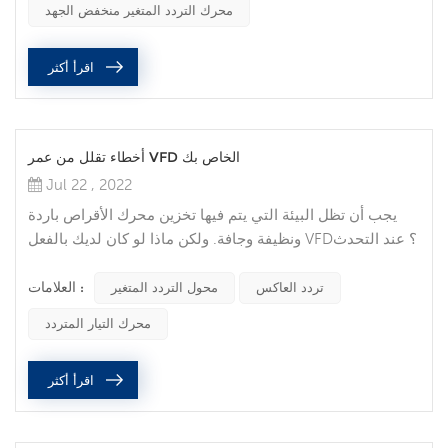
والصيانة الوقائيةبعد شراء VFD ووصوله ، قد تجد أن الضمان
محرك التردد المتغير منخفض الجهد
الخا...
اقرأ أكثر
أخطاء تقلل من عمر VFD الخاص بك
Jul 22 , 2022
يجب أن تظل البيئة التي يتم فيها تخزين محرك الأقراص باردة
ونظيفة وجافة. ولكن ماذا لو كان لديك بالفعل VFD؟ عند التحدث
إلى أحد المهندسين الميدانيين لدينا حول عميل لديه VFD ،
العلامات :
سألت ما هو أكبر خطأ ارتكب أثناء صيانة هذه المعدات؟ بناءً على
تردد العاكس
محول التردد المتغير
جميع النصائح التي قدمها ، أود أن أذكرك بأنه يجب أن يعمل
محرك التيار المتردد
الموظفون المؤهلون فقط على اللوحات الكهربائية. أيضًا ،
سيعملون فقط على الألواح ذات معدات الوقاية الشخصية
اقرأ أكثر
المناسبة...