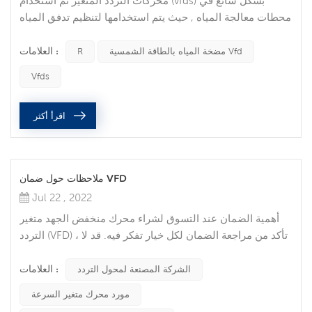
محركات التردد المتغير تم استخدام (vfds) بشكل شائع في
محطات معالجة المياه , حيث يتم استخدامها لتنظيم تدفق المياه
. ولكن في السنوات الأخيرة , نمت شعبيتها في العديد من
العلامات :
مجالات الصناعة . يمكن أن يوفر VFD في نظام التشغيل الآلي
مضخة المياه بالطاقة الشمسية Vfd
R
الخاص بك العديد من الفوائد . والتي تشمل تحسين العملية ,
Vfds
زيادة عمر المحرك , توفير الطاقة , وتوفير الوقت . 1 . عملية
التحسين vfds تجعل الأتمتة أو العملية الصناعية تعمل بسلاسة
اقرأ أكثر
أكبر ....
ملاحظات حول ضمان VFD
Jul 22 , 2022
أهمية الضمان عند التسوق لشراء محرك منخفض الجهد متغير
التردد (VFD) ، تأكد من مراجعة الضمان لكل خيار تفكر فيه. قد لا
تحتاج أبدًا إلى ضمان ، ولكن عند حدوث عيب ، تكون الضمانات
العلامات :
جيدة ويمكن أن تساعدك في إصلاح جهازك أو استبداله. فيما يلي
الشركة المصنعة لمحول التردد
بعض أكبر الاعتبارات والأخطاء الشائعة للعملاء والتي تؤدي إلى
مورد محرك متغير السرعة
رفض VFDs في تقييمات الضمان التي قد تساعد. التكليف