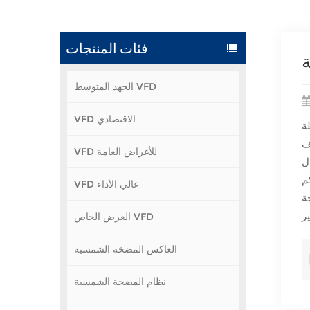
فئات المنتجات
الجهد المتوسط VFD
VFD الاقتصادي
اشرةً
ف
VFD للأغراض العامة
 عند
م
VFD عالي الأداء
 في التردد
الغرض الخاص VFD
العاكس المضخة الشمسية
نظام المضخة الشمسية