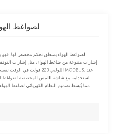
محول تردد متكامل من سلسلة DL1000 لضواغط 
إشارات متنوعة من ضاغط الهواء، مثل إشارات التوق
استخدامه مع شاشة اللمس المخصصة لضواغط الهوا