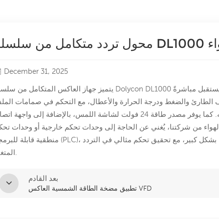
الهواء
December 31, 2025
يتميز جهاز العاكس المتكامل من سلسلة Dolycon DL1000 لضواغط الهواء بمنطق تحكم مخصص لها. فهو يستقبل مب
ف الطارئ والضغط ودرجة الحرارة والأعطال، مع التحكم في صمامات المل
اللولبي 220 فولت في الوقت نفسه. كما يوفر مصدر طاقة 24 فولت لشاشة اللمس، بالإضافة إلى واجهة اتصال MODBUS.
ء من شركتنا، يُغني عن الحاجة إلى وحدات تحكم خارجية أو وحدات تحك
منطقية قابلة للبرمجة (PLC)، مما يُبسط تصميم النظام الكهربائي لضاغط الهواء بشكل كبير، مع تحقيق تحكم مثالي
المتغير.
بعد القادم
تطبيق مضخة الطاقة الشمسية العاكس VFD