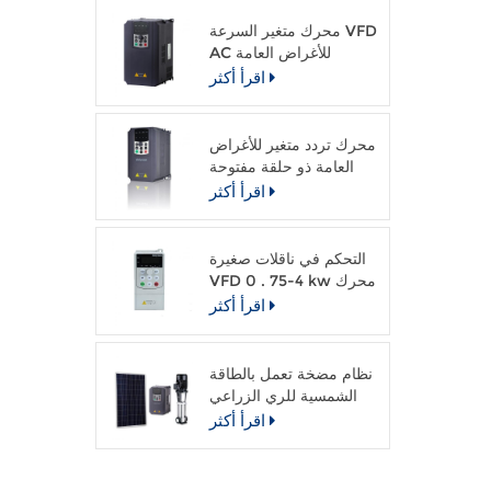
محرك متغير السرعة VFD
AC للأغراض العامة
اقرأ أكثر
محرك تردد متغير للأغراض
العامة ذو حلقة مفتوحة
متجهة
اقرأ أكثر
التحكم في ناقلات صغيرة
VFD 0 . 75-4 kw محرك
التيار المتردد
اقرأ أكثر
نظام مضخة تعمل بالطاقة
الشمسية للري الزراعي
اقرأ أكثر