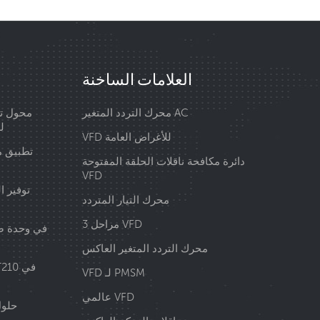
العلامات الساخنة
محرك التردد المتغير AC
محول تر
00
VFD للأغراض العامة
تطبيق م
دائرة مكافحة ناقلات الحلقة المفتوحة
VFD
توفير ا
محرك التيار المتردد
3 مراحل VFD
محرك التردد المتغير العاكس
VFD لـ PMSM
عالمي VFD
حلول