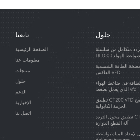
حلول
تابعنا
دد متكامل من سلسلة
الصفحة الرئيسية
DL10 لضواغط الهواء
معلومات عنا
ضخة الطاقة الشمسية
منتجات
العاكس VFD
حلول
لطاقة في ضاغط الهواء
الذي يعمل بضغط vfd
الدعم
تطبيق CT200 VFD في وحدة ضخ
الإخبارية
الحزمة الكابولية
اتصل بنا
تطبيق محول التردد CT210 في
آلة القطع الدوارة
 لإمداد المياه بواسطة
dolycon inverter