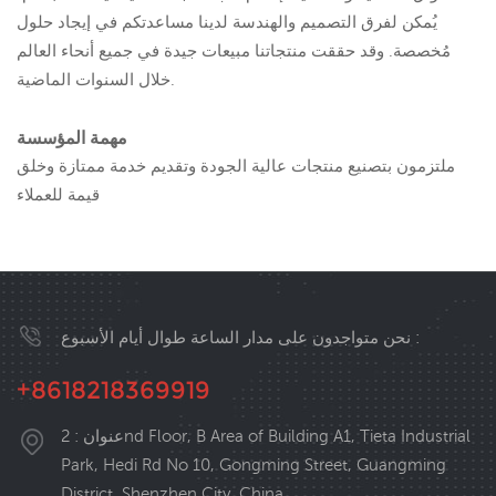
يُمكن لفرق التصميم والهندسة لدينا مساعدتكم في إيجاد حلول
مُخصصة. وقد حققت منتجاتنا مبيعات جيدة في جميع أنحاء العالم
خلال السنوات الماضية.
مهمة المؤسسة
ملتزمون بتصنيع منتجات عالية الجودة وتقديم خدمة ممتازة وخلق
قيمة للعملاء
نحن متواجدون على مدار الساعة طوال أيام الأسبوع :
+8618218369919
عنوان : 2nd Floor, B Area of Building A1, Tieta Industrial
Park, Hedi Rd No 10, Gongming Street, Guangming
District, Shenzhen City, China