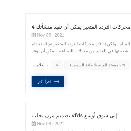
محركات التردد المتغير يمكن أن تفيد منشأتك
Nov 08 , 2021
محركات التردد المتغير تم استخدام (vfds) بشكل شائع في محطات معالجة المياه , حيث يتم استخدامها لتنظيم تدفق المياه . ولكن
ديد من مجالات الصناعة . يمكن أن يوفر VFD في نظام التشغيل الآلي الخاص بك العديد من
الفوائد . والتي تشمل تحسين العملية , زيادة عمر المحرك , توفير الطاقة , وتوفير الوقت . 1 . عملية التحسين vfds تجعل الأتمتة أو
العملية الصناعية تعمل بسلاسة أكبر ....
العلامات :
مضخة المياه بالطاقة الشمسية Vfd
R
اقرأ أكثر
تصميم مرن يجلب vfds إلى سوق أوسع
Nov 08 , 2021