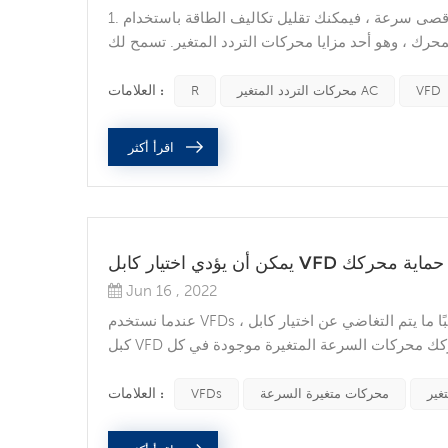
1. تقليل استهلاك الطاقة وتكاليف الطاقة إذا كان تطبيقك لا يتطلب تشغيلًا بأقصى سرعة ، فيمكنك تقليل تكاليف الطاقة باستخدام
 مزايا محركات التردد المتغير. تسمح لك VFDs بمطابقة سرعة المعدات التي تعمل
بمحرك مع متطلبات التحميل. لن تسمح لك أي طريقة أخرى للتحكم في محرك التيار المتردد بتحقيق ذلك. 2. زيادة العائد من خلال
التحكم الأكثر إحكامًا في العملية من خلال تشغيل ...
العلامات :
VFD
محركات التردد المتغير AC
R
اقرأ أكثر
VFD المناسب إلى حماية محركك
Jun 16 , 2022
عندما نستخدم VFDs ، غالبًا ما يتم التغاضي عن اختيار كابل VFD المناسب ، سيؤثر هذا العامل في النهاية على عمر محركك. فكر في
كبل VFD الآن باعتباره بوليصة التأمين الخاصة بك لمحرك متغير السرعة. احمِ محركك محركات السرعة المتغيرة موجودة في كل
شغلون في أنظمة تشغيل التيار المتردد دون إدراك أهمية
استخدام الكابلات المناسبة ، وبالتالي يمكن أن ...
العلامات :
غير
محركات متغيرة السرعة
VFDs