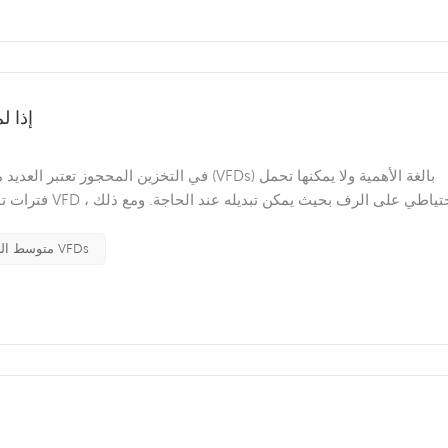
كيف تحم
فترات توقف طويل
متوسط ​​الجهد VFDs