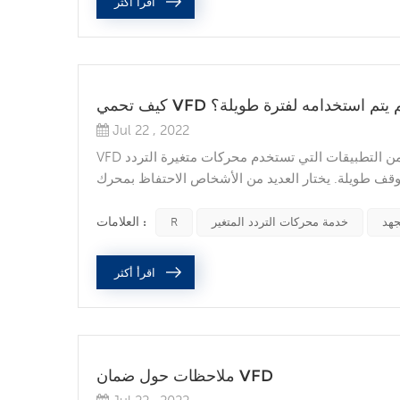
اقرأ أكثر
ي VFD إذا لم يتم استخدامه لفترة طويلة؟
Jul 22 , 2022
VFD في التخزين المحجوز تعتبر العديد من التطبيقات التي تستخدم محركات متغيرة التردد (VFDs) بالغة الأهمية ولا يمكنها تحمل
ة. يختار العديد من الأشخاص الاحتفاظ بمحرك VFD احتياطي على الرف بحيث يمكن تبديله عند الحاجة. ومع ذلك ،
إذا لم تكن حريصًا ، فقد لا يعمل VFD عندما تحتاج إليه. فيما يلي بعض الأشياء التي يجب البحث عنها للتأكد من أن VFD الاحتياطية
الخاصة بك جاهزة للإخراج من التخزين طويل ا...
العلامات :
خدمة محركات التردد المتغير
R
اقرأ أكثر
ملاحظات حول ضمان VFD