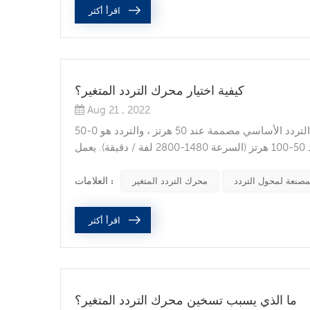
اقرأ أكثر
كيفية اختيار محرك التردد المتغير؟
Aug 21 , 2022
يختار محرك التردد المتغير عمومًا محركًا من 4 مستويات ، ونقطة تشغيل التردد الأساسي مصممة عند 50 هرتز ، والتردد هو 0-50
هرتز (السرعة 0-1480 لفة / دقيقة) يعمل المحرك بعزم دوران ثابت ، والتردد 50-100 هرتز (السرعة 1480-2800 لفة / دقيقة). يعمل
المحرك بطاقة ثابتة في نطاق دقيقة) ، ونطاق تنظيم السرعة بالكامل (0-2800 لفة / دقيقة) ، والذي يلبي بشكل أساسي متطلبات
نفس خصائص...
العلامات :
مصنعة لمحول التردد
محرك التردد المتغير
اقرأ أكثر
ما الذي يسبب تسخين محرك التردد المتغير؟