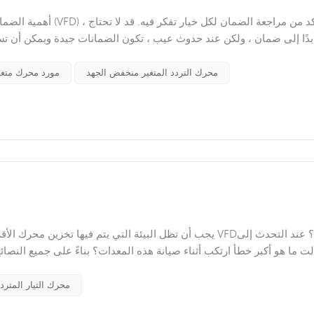
أهمية الضمان عند التسو
بدًا إلى ضمان ، ولكن عند حدوث عيب ، تكون الضمانات جيدة ويمكن أن تس
الاع
محرك التردد المتغير منخفض الجهد
مورد محرك متغي
يجب أن تظل البيئة التي يتم فيها تخزين محرك الأقراص باردة 
لتي قدمها ، أود أن أذكرك بأنه يجب أن يعمل الموظفون المؤهلون فقط على 
محرك التيار المترد