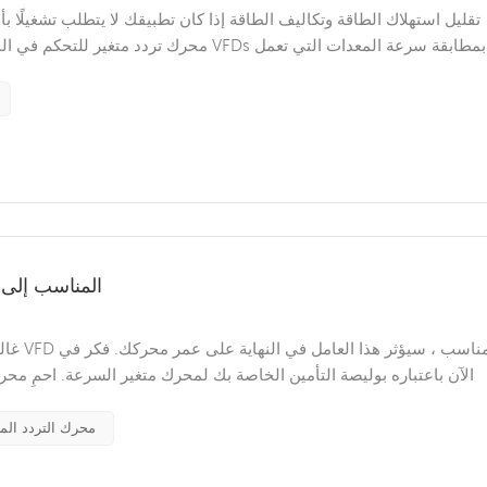
محرك تردد متغير للتحكم في المحرك ، وهو أحد
يمكن أن يؤدي اختيار كابل 
كان وتلعب دورًا محوريًا في جميع مناحي الحياة. استثمر المهندسون والم
محرك التردد المت