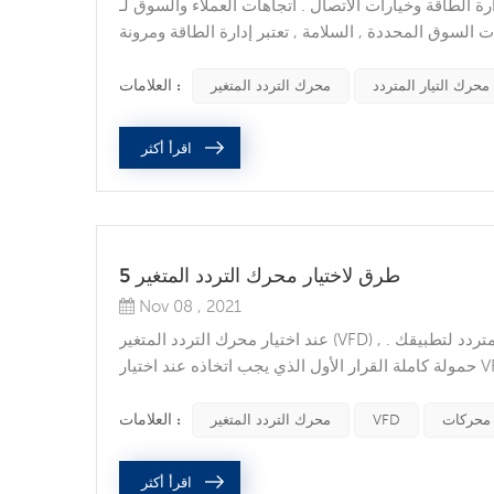
 وخيارات الاتصال . اتجاهات العملاء والسوق لـ vfds اتجاهات السوق
ت السوق المحددة , السلامة , تعتبر إدارة الطاقة ومرونة
ستثناء , ويتم استخدامه خارج نطاق سلامة العمال لتحسين
الإنتاج . مع احتلال إدارة الطاقة مكان...
العلامات :
محرك التيار المتردد
محرك التردد المتغير
اقرأ أكثر
5 طرق لاختيار محرك التردد المتغير
Nov 08 , 2021
عند اختيار محرك التردد المتغير (VFD) , يجب أن تأخذ ستة عوامل في الاعتبار للتأكد من أنك تحدد محرك التيار المتردد لتطبيقك .
حمولة كاملة القرار الأول الذي يجب اتخاذه عند اختيار VFD هو التأكد من أن محرك الأقراص يمكنه التعامل مع متطلبات التيار
ل , ثم ابحث عن محرك تم تقييمه لهذا القدر من التيار
على الأقل . إذا كنت تقوم بتغذية محرك الأقراص...
العلامات :
V
VFD
محرك التردد المتغير
اقرأ أكثر