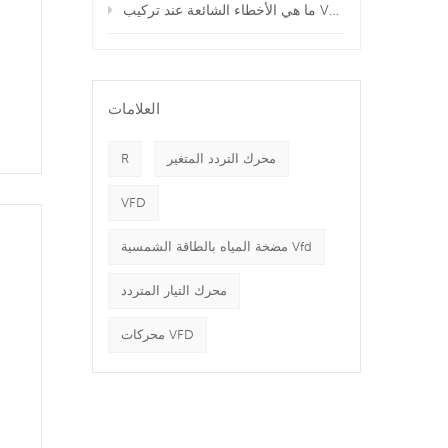
ما هي الأخطاء الشائعة عند تركيب VFD وكيفية تجنبها؟
العلامات
محرك التردد المتغير
R
VFD
مضخة المياه بالطاقة الشمسية Vfd
محرك التيار المتردد
محركات VFD