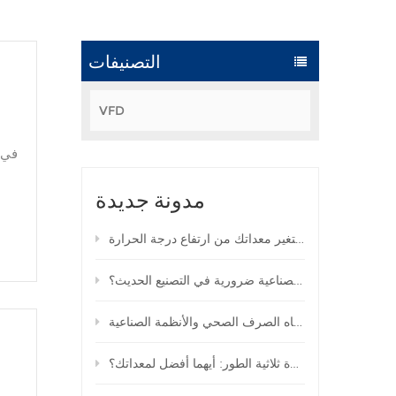
التصنيفات
VFD
مدونة جديدة
التغلب على موجة الحر الصيفية العالمية: كيف تحمي محركات التردد المتغير معداتك من ارتفاع درجة الحرارة
لماذا أصبحت محركات التردد المتغيرة التي تدعم إنترنت الأشياء الصناعية ضرورية في التصنيع الحديث؟
تطبيقات محركات التردد المتغير في أنظمة التدفئة والتهوية وتكييف الهواء ومياه الصرف الصحي والأنظمة الصناعية
محركات التردد المتغير أحادية الطور مقابل محركات التردد المتغيرة ثلاثية الطور: أيهما أفضل لمعداتك؟