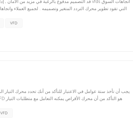
فد التصميم مدفوع بالرغبة في مزيد من الأمان , إدارة الطاقة
التي تقود تطوير محرك التردد المتغير وتصميمه . لجميع العملاء واتجاها
التصميم أمرًا حيويًا . أصبحت السلامة المتكاملة هي القاعدة , وليس الا
VFD
للمحركات . تحقق من لوحة اسم المحرك لمعرفة متطلبات تيار الحمل الكام
محركات FD