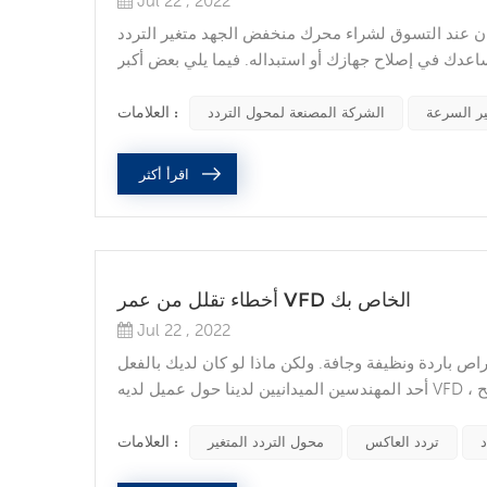
Jul 22 , 2022
ق لشراء محرك منخفض الجهد متغير التردد (VFD) ، تأكد من مراجعة الضمان لكل خيار تفكر فيه. قد لا تحتاج
اعدك في إصلاح جهازك أو استبداله. فيما يلي بعض أكبر
تبارات والأخطاء الشائعة للعملاء والتي تؤدي إلى رفض VFDs في تقييمات الضمان التي قد تساعد. التكليف والصيانة الوقائيةبعد
شراء VFD ووصوله ، قد تجد أن الضمان الخا...
العلامات :
ر السرعة
الشركة المصنعة لمحول التردد
اقرأ أكثر
أخطاء تقلل من عمر VFD الخاص بك
Jul 22 , 2022
ونظيفة وجافة. ولكن ماذا لو كان لديك بالفعل VFD؟ عند التحدث إلى
أحد المهندسين الميدانيين لدينا حول عميل لديه VFD ، سألت ما هو أكبر خطأ ارتكب أثناء صيانة هذه المعدات؟ بناءً على جميع النصائح
اللوحات الكهربائية. أيضًا ، سيعملون فقط على الألواح
ذات معدات الوقاية الشخصية المناسبة...
العلامات :
د
تردد العاكس
محول التردد المتغير