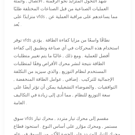
شهد التحول المتزايد نحو الرقمنة , الاتصال , وأتمتة
العمليات الصناعية من قبل الصناعات المختلفة طلبًا
متزايدًا على vfds , مما يساعدهم على مراقبة العملية عن
بُعد .
توفر vfds نطاقًا واسعًا من مزايا كفاءة الطاقة . يؤدي
استخدام هذه المحركات في أي صناعة وتطبيق إلى كفاءة
أفضل للعملية . ومع ذلك , غالبًا ما يتم تغيير متطلبات
الطاقة نتيجة لنشر محرك الأقراص وفقًا لمتطلبات
المستخدم لنظام التوزيع , والذي سيزيد من التكلفة
الإجمالية للتركيب . إضافي , عوامل الطاقة المنخفضة ,
التوافقيات , والضوضاء التشغيلية يمكن أن تؤثر أيضًا على
سعة التوزيع للنظام , مما أدى إلى زيادة في التكاليف
العامة .
سوق vfds مقسم إلى محرك تيار متردد , محرك تيار
مستمر , ومحرك مؤازر على أساس النوع . استحوذ قطاع
محرك التيار المتردد على الحصة الأكبر من السوق في عام