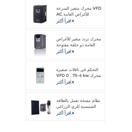
محرك متغير السرعة VFD
AC للأغراض العامة
اقرأ أكثر
محرك تردد متغير للأغراض
العامة ذو حلقة مفتوحة
متجهة
اقرأ أكثر
التحكم في ناقلات صغيرة
VFD 0 . 75-4 kw محرك
التيار المتردد
اقرأ أكثر
نظام مضخة تعمل بالطاقة
الشمسية للري الزراعي
اقرأ أكثر