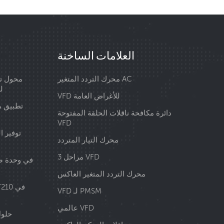
العلامات الساخنة
محرك التردد المتغير AC
محول تر
00
VFD للأغراض العامة
تطبيق م
دائرة مكافحة ناقلات الحلقة المفتوحة
VFD
توفير ا
محرك التيار المتردد
3 مراحل VFD
محرك التردد المتغير العاكس
VFD لـ PMSM
عالمي VFD
حلول