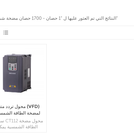
1 النتائج التي تم العثور عليها ل "1 حصان - 1700 حصان مضخة شمسية"
محول تردد متغير (D
لمضخة الطاقة الشمسي
380 فولت/20
سلسلة 2
ثلاثي الأطوار/أحادي ال
الطاقة الشمسية يمك
استخدام العاكس في أن