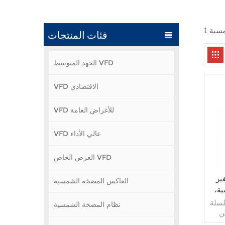
فئات المنتجات
الجهد المتوسط VFD
VFD الاقتصادي
VFD للأغراض العامة
VFD عالي الأداء
الغرض الخاص VFD
VF)
العاكس المضخة الشمسية
ة،
2 فولت،
CT11 محول مضخة
نظام المضخة الشمسية
طور
ن
ظمة