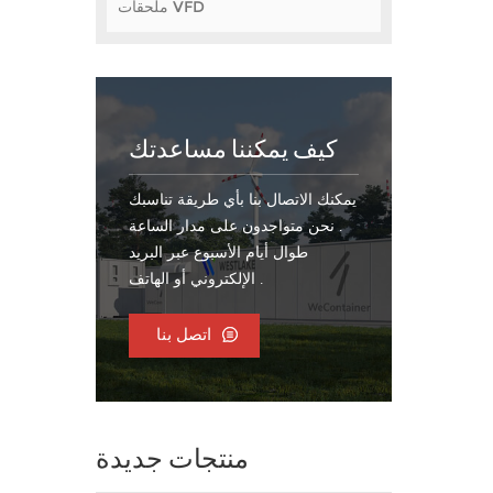
ملحقات VFD
ويل
لواح
إلى
ل
حكم
ظام
كيف يمكننا مساعدتك
ي
ير
قيق
يمكنك الاتصال بنا بأي طريقة تناسبك
صوى
. نحن متواجدون على مدار الساعة
طوال أيام الأسبوع عبر البريد
الإلكتروني أو الهاتف .
اتصل بنا
منتجات جديدة