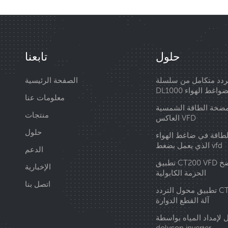
حلول
تابعنا
دد متكامل من سلسلة
الصفحة الرئيسية
DL10 لضواغط الهواء
معلومات عنا
ضخة الطاقة الشمسية
منتجات
العاكس VFD
حلول
لطاقة في ضاغط الهواء
الذي يعمل بضغط vfd
الدعم
تطبيق CT200 VFD في وحدة ضخ
الإخبارية
الحزمة الكابولية
اتصل بنا
تطبيق محول التردد CT210 في
آلة القطع الدوارة
 لإمداد المياه بواسطة
dolycon inverter